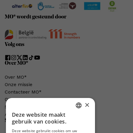
MO* wordt gesteund door
Volg ons
Over MO*
Over MO*
Onze missie
Contacteer MO*
Onze auteurs
×
Schrijven voor MO*?
Deze website maakt
Adverteren in MO*
DUTCH
gebruik van cookies.
Steun MO*
FRENCH
Deze website gebruikt cookies om uw