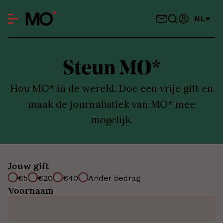
NL
Steun MO*
Hou MO* in de wereld. Doe een vrije gift en
maak de journalistiek van MO* mee
mogelijk.
Jouw gift
€5
€20
€40
Ander bedrag
Voornaam