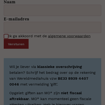
Naam
E-mailadres
Ik ga akkoord met de
algemene voorwaarden
Wil je liever via
klassieke overschrijving
betalen? Schrijf het bedrag over op de rekening
van Wereldmediahuis vzw
BE33 8939 4407
0046
met vermelding ‘gift’.
Opgelet: giften aan MO* zijn
niet fiscaal
aftrekbaar
. MO* kan momenteel geen fiscale
attesten uitreiken. Heb je hierover vragen,