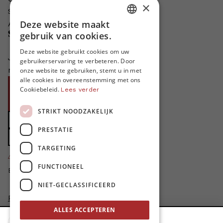
×
Schrijven voor MO*?
Deze website maakt
Adverteren in MO*
DUTCH
Steun MO*
gebruik van cookies.
FRENCH
Deze website gebruikt cookies om uw
Je helpt ons groeien. MO* bestaat
gebruikerservaring te verbeteren. Door
ENGLISH
niet zonder jouw steun!
onze website te gebruiken, stemt u in met
alle cookies in overeenstemming met ons
Word proMO*
Cookiebeleid.
Lees verder
Steun MO* met uw organisatie
STRIKT NOODZAKELIJK
Doe een gift
PRESTATIE
Zet MO* in uw testament
TARGETING
4424
proMO's
FUNCTIONEEL
Bedankt voor jullie steun!
NIET-GECLASSIFICEERD
Privacybeleid
Disclaimer
ALLES ACCEPTEREN
AI Charter