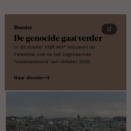
Dossier
De genocide gaat verder
In dit dossier blijft MO* focussen op
Palestina, ook na het zogenaamde
‘vredesakkoord' van oktober 2025.
Naar dossier