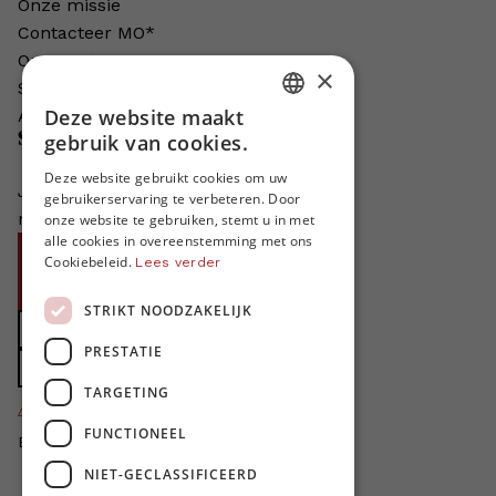
Onze missie
Contacteer MO*
Onze auteurs
×
Schrijven voor MO*?
Deze website maakt
Adverteren in MO*
DUTCH
Steun MO*
gebruik van cookies.
FRENCH
Deze website gebruikt cookies om uw
Je helpt ons groeien. MO* bestaat
gebruikerservaring te verbeteren. Door
ENGLISH
niet zonder jouw steun!
onze website te gebruiken, stemt u in met
alle cookies in overeenstemming met ons
Word proMO*
Cookiebeleid.
Lees verder
Steun MO* met uw organisatie
STRIKT NOODZAKELIJK
Doe een gift
PRESTATIE
Zet MO* in uw testament
TARGETING
4424
proMO's
FUNCTIONEEL
Bedankt voor jullie steun!
NIET-GECLASSIFICEERD