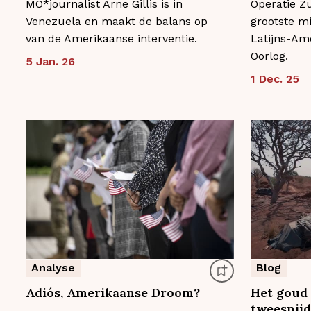
MO*journalist Arne Gillis is in
Operatie Zu
Venezuela en maakt de balans op
grootste mi
van de Amerikaanse interventie.
Latijns-Am
Oorlog.
5 Jan. 26
1 Dec. 25
Analyse
Blog
Adiós, Amerikaanse Droom?
Het goud 
tweesnijd