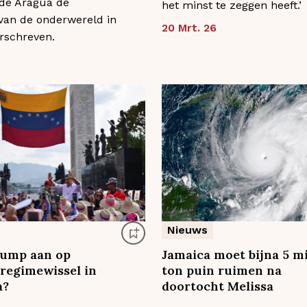
 de Aragua de
het minst te zeggen heeft.’
 van de onderwereld in
20 Mrt. 26
rschreven.
Nieuws
rump aan op
Jamaica moet bijna 5 m
 regimewissel in
ton puin ruimen na
a?
doortocht Melissa