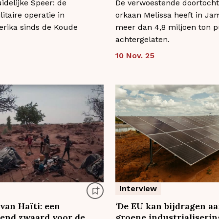
idelijke Speer: de
De verwoestende doortocht
litaire operatie in
orkaan Melissa heeft in Ja
erika sinds de Koude
meer dan 4,8 miljoen ton p
achtergelaten.
10 Nov. 25
Interview
van Haïti: een
‘De EU kan bijdragen a
end zwaard voor de
groene industrialiserin