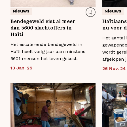
Nieuws
Nieuws
Bendegeweld eist al meer
Haïtiaans
dan 5600 slachtoffers in
nu voor d
Haïti
Het aantal 
Het escalerende bendegeweld in
gewapende 
Haïti heeft vorig jaar aan minstens
wordt gerek
5601 mensen het leven gekost.
afgelopen 
13 Jan. 25
26 Nov. 24