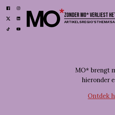
Zonder MO* verliest h
ARTIKELS
REGIO'S
THEMA'S
A
MO* brengt mo
hieronder e
Ontdek hi