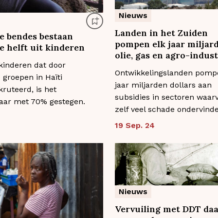
Nieuws
Landen in het Zuiden
e bendes bestaan
pompen elk jaar miljar
e helft uit kinderen
olie, gas en agro-indust
kinderen dat door
Ontwikkelingslanden pomp
groepen in Haïti
jaar miljarden dollars aan
ruteerd, is het
subsidies in sectoren waar
jaar met 70% gestegen.
zelf veel schade ondervind
19 Sep. 24
Nieuws
Vervuiling met DDT daa