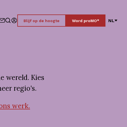
NL
Blijf op de hoogte
Word proMO*
e wereld. Kies
eer regio's.
 ons werk.