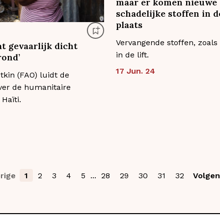
maar er komen nieuwe
schadelijke stoffen in d
plaats
Vervangende stoffen, zoals
at gevaarlijk dicht
in de lift.
rond’
17 Jun. 24
kin (FAO) luidt de
ver de humanitaire
Haïti.
rige
1
2
3
4
5
...
28
29
30
31
32
Volge