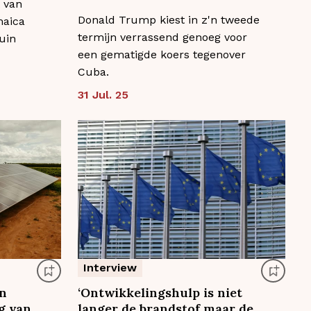
 van
Donald Trump kiest in z'n tweede
maica
termijn verrassend genoeg voor
uin
een gematigde koers tegenover
Cuba.
31 Jul. 25
Interview
an
‘Ontwikkelingshulp is niet
g van
langer de brandstof maar de