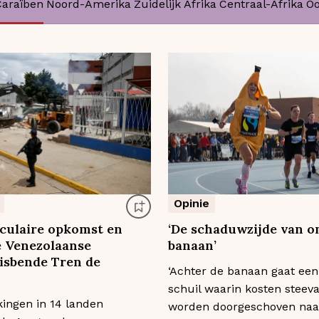
Caraïben
Noord-Amerika
Zuidelijk Afrika
Centraal-Afrika
Oo
Opinie
culaire opkomst en
‘De schaduwzijde van o
e Venezolaanse
banaan’
isbende Tren de
‘Achter de banaan gaat een
schuil waarin kosten steeva
kingen in 14 landen
worden doorgeschoven naa